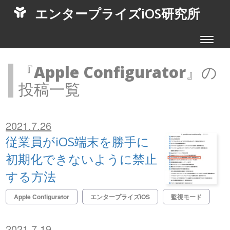
エンタープライズiOS研究所
Toggle
navigat
『
Apple Configurator
』の
投稿一覧
2021.7.26
従業員がiOS端末を勝手に
初期化できないように禁止
する方法
Apple Configurator
エンタープライズiOS
監視モード
2021.7.19