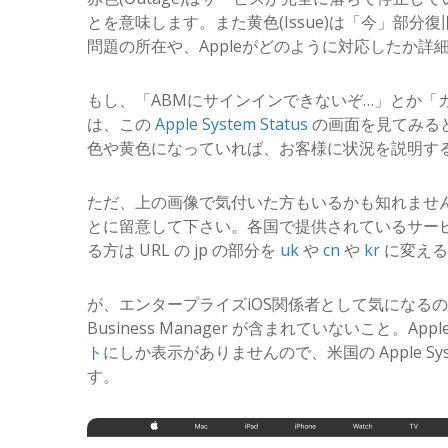
とを意味します。また黄色(Issue)は「今」部
問題の所在や、Appleがどのように対応したか詳
もし、「ABMにサインインできないぞ…」とか「
は、この
Apple System Status
の画面を見てみると
色や黄色になっていれば、お客様に状況を説明す
ただ、上の画像で気付いた方もいるかも知れませ
とに留意して下さい。各国で提供されているサー
る方は URL の jp の部分を
uk
や
cn
や
kr
に変える
が、エンタープライズiOS関係者として気になる
Business Manager が含まれていないこと。Apple B
ト
にしか表示がありませんので、米国の Apple Sy
す。