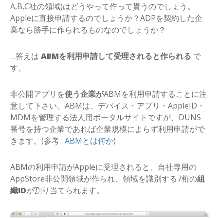
A,B,C社の領域)はどうやって作って貰うのでしょう。
Appleに直接申請するのでしょうか？ADPを契約した企
業なら勝手に作られるものなのでしょうか？
…答えは
ABMを利用申請して受理されると作られる
で
す。
非公開アプリを
使う企業が
ABMを利用申請することに注
意して下さい。ABMは、デバイス・アプリ・AppleID・
MDMを管理する法人用ポータルサイトですが、DUNS
番号を持つ企業であれば企業規模によらず利用申請がで
きます。(参考 :
ABMとは何か
)
ABMの利用申請がAppleに受理されると、自社専用の
AppStore非公開領域が作られ、領域を識別する7桁の
組
織ID
が割り当てられます。