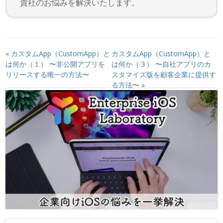
貴社のお悩みを解決いたします。
«
カスタムApp（CustomApp）と
カスタムApp（CustomApp）と
は何か（１） 〜非公開アプリを
は何か（３） 〜自社アプリのカ
リリースする唯一の方法〜
スタマイズ版を顧客企業に提供す
る方法〜
»