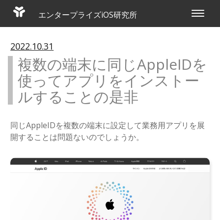
エンタープライズiOS研究所
Toggle
navigat
2022.10.31
複数の端末に同じAppleIDを
使ってアプリをインストー
ルすることの是非
同じAppleIDを複数の端末に設定して業務用アプリを展
開することは問題ないのでしょうか。