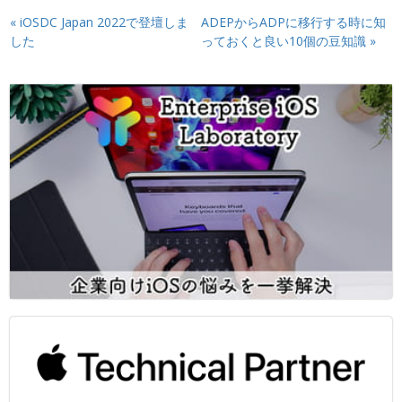
«
iOSDC Japan 2022で登壇しま
ADEPからADPに移行する時に知
した
っておくと良い10個の豆知識
»