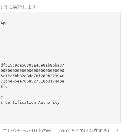
下のように実行します。
App

dfc15c9ca56303a45e8ab8bba37

000000000000000000000000000

5c1fc5bb82d8dd76f2d0b22994c

71b4e75ee7858527518b317440a

3fe

c.

s Certification Authority

ていなかったり(上の例。-2から-5までは存在する)、-7