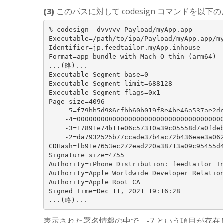
(3)
このパスに対して codesign コマンドを以
% codesign -dvvvvv Payload/myApp.app

Executable=/path/to/ipa/Payload/myApp.app/my
Identifier=jp.feedtailor.myApp.inhouse

Format=app bundle with Mach-O thin (arm64)

...(略)...

Executable Segment base=0

Executable Segment limit=688128

Executable Segment flags=0x1

Page size=4096

    -5=f79bb5d986cfbb60b019f8e4be46a537ae2dc
    -4=0000000000000000000000000000000000000
    -3=17891e74b11e06c57310a39c05558d7a0fdeb
    -2=da7932525b77ccade37b4ac72b436eae3a062
CDHash=fb91e7653ec272ead220a38713a09c95455d4
Signature size=4755

Authority=iPhone Distribution: feedtailor In
Authority=Apple Worldwide Developer Relation
Authority=Apple Root CA

Signed Time=Dec 11, 2021 19:16:28

表示された署名情報の中で、-7 という項目が存在し