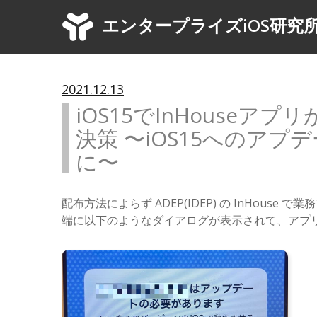
エンタープライズiOS研究
2021.12.13
iOS15でInHouse
決策 〜iOS15へのア
に〜
配布方法によらず ADEP(IDEP) の InHous
端に以下のようなダイアログが表示されて、アプ