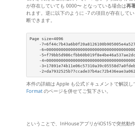
が存在していても 0000〜 となっている場合は
再
れます。逆に以下のように -7 の項目が存在し
断できます。
Page size=4096

    -7=6f44c7b43a6b0f20a8126100b905005e4a527
    -6=0000000000000000000000000000000000000
    -5=f79bb5d986cfbb60b019f8e4be46a537ae2dc
    -4=0000000000000000000000000000000000000
    -3=17891e74b11e06c57310a39c05558d7a0fdeb
本件の詳細は Apple も公式ドキュメントで解説
Format
のページを併せてご覧下さい。
ということで、InHouseアプリがiOS15で突