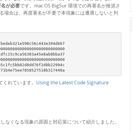
署名が必要
です。mac OS BigSur 環境での再署名が推奨さ
ている場合は、再度署名が不要で本現象には遭遇しないと判
bedeb321e598c56c443e394d667

000000000000000000000000000

dfc15c9ca56303a45e8ab8bba37

000000000000000000000000000

5c1fc5bb82d8dd76f2d0b22994c

してくれています。
Using the Latest Code Signature
然動作しなくなる現象の原因と対応策について紹介しました。