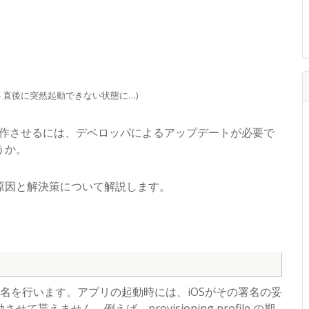
プデート直後に突然起動できない状態に…)
で動作させるには、デベロッパによるアップデートが必要で
うか。
原因と解決策について解説します。
署名を行います。アプリの起動時には、iOSがその署名の妥
ません。例えば、provisioning profile の期